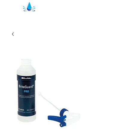
Kristal suihkutiivisteet | suihkuprofiilit