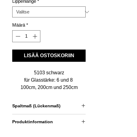
Lippenlänge
*
Määrä
*
LISÄÄ OSTOSKORIIN
5103 schwarz
für Glasstärke: 6 und 8
100cm, 200cm und 250cm
"made in germany"
Spaltmaß (Lückenmaß)
Bei Glasstärke 8 mm: 17 - 18 mm
Produktinformation
Dichtung unten zwischen Glas und