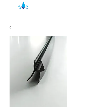
Kristal suihkutiivisteet | suihkuprofiilit