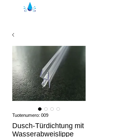
Kristal suihkutiivisteet | suihkuprofiilit
Tuotenumero: 009
Dusch-Türdichtung mit
Wasserabweislippe