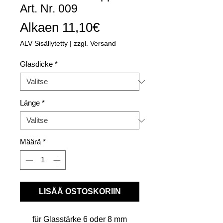
Art. Nr. 009
Alehinta
Alkaen
11,10€
ALV Sisällytetty
|
zzgl. Versand
Glasdicke
*
Länge
*
Määrä
*
LISÄÄ OSTOSKORIIN
für Glasstärke 6 oder 8 mm