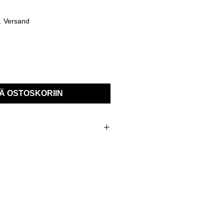
l. Versand
Ä OSTOSKORIIN
 Alu- und Kunststoffprofilen, z.B.
ts 150 mm