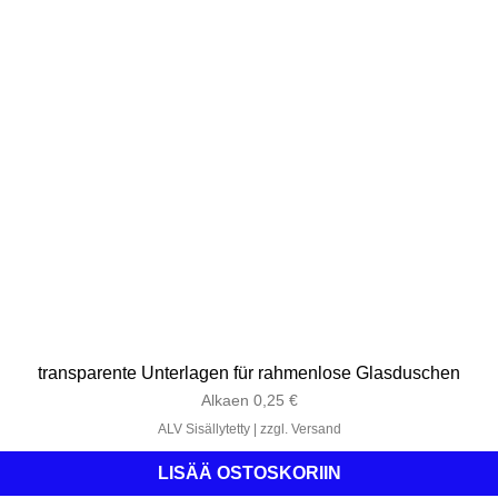
transparente Unterlagen für rahmenlose Glasduschen
Alehinta
Alkaen
0,25 €
ALV Sisällytetty
|
zzgl. Versand
LISÄÄ OSTOSKORIIN