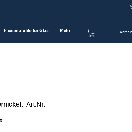
P
Fliesenprofile für Glas
Mehr
Anmel
ickelt; Art.Nr.
6