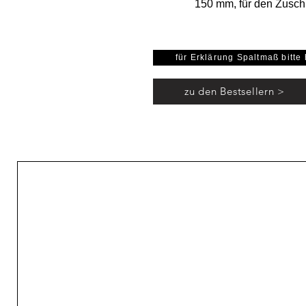
150 mm, für den Zuschn
für Erklärung Spaltmaß bitte 
zu den Bestsellern >