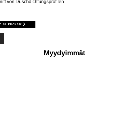
itt von Duschdichtungsprofilen
hier klicken:
Myydyimmät