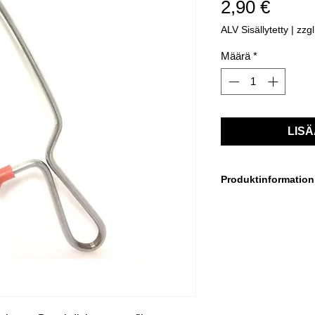
Hinta
2,90 €
ALV Sisällytetty
|
zzg
Määrä
*
LISÄ
Produktinformation
Bügelsäge 150 mm
mit Metallsägeblatt
für den Zuschnitt von
bei Duschen
Länge des Sägeblat