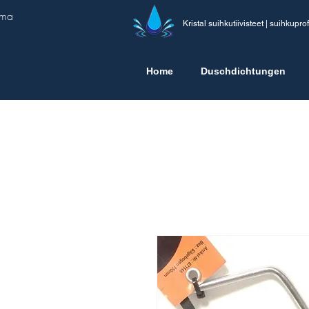
ima
Kristal suihkutiivisteet | suihkuprofi
Home
Duschdichtungen