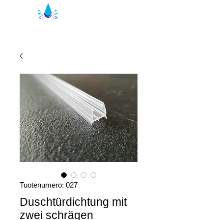
Kristal suihkutiivisteet | suihkuprofiilit
Tuotenumero: 027
Duschtürdichtung mit
zwei schrägen