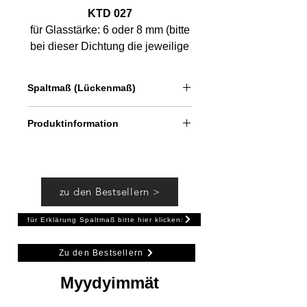
KTD 027
für Glasstärke: 6 oder 8 mm (bitte
bei dieser Dichtung die jeweilige
Dicke auswählen, da nicht für
beide Glasdicken gleichermaßen
Spaltmaß (Lückenmaß)
geeignet)
Länge: 100 cm oder 200cm
ca. 2 - 4 mm
Produktinformation
Dichtung unten zwischen Glas und
Duschwanne bzw. Fliese.
Einsetzbar auch in Verbindung bei
zu den Bestsellern >
nachträglicher Montage
eines Schwallprofils.
für Erklärung Spaltmaß bitte hier klicken:
Zu den Bestsellern
Myydyimmät