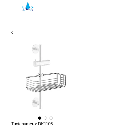
Kristal suihkutiivisteet | suihkuprofiilit
Tuotenumero: DK1106