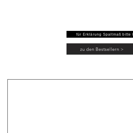
für Erklärung Spaltmaß bitte 
zu den Bestsellern >