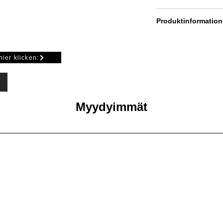
3 - 6 mm
Produktinformation
Dichtung für Anschla
hier klicken:
Myydyimmät