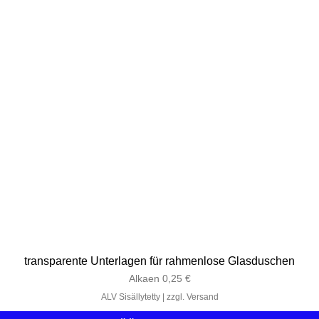
transparente Unterlagen für rahmenlose Glasduschen
Alehinta
Alkaen
0,25 €
ALV Sisällytetty
|
zzgl. Versand