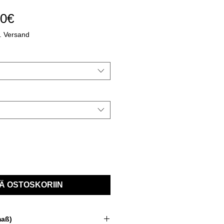
Alehinta
90€
l. Versand
Ä OSTOSKORIIN
maß)