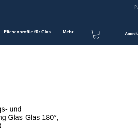
P
Fliesenprofile für Glas
Mehr
Anmel
gs- und
ng Glas-Glas 180°,
8