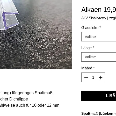
Alkaen
19,
ALV Sisällytetty
|
zzg
Glasdicke
*
Valitse
Länge
*
Valitse
Määrä
*
tung) für geringes Spaltmaß
LISÄ
icher Dichtlippe
ahlweise auch für 10 oder 12 mm
00 cm oder 240 cm
Spaltmaß (Lücken