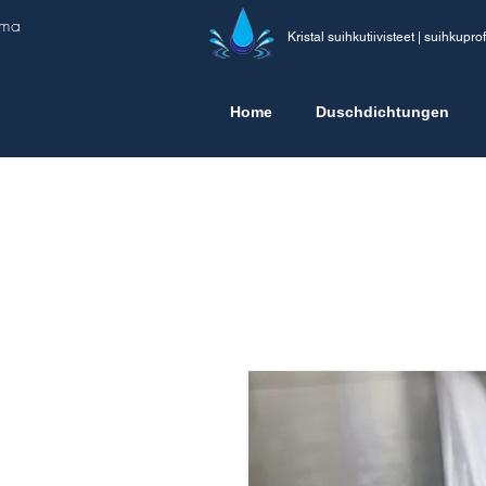
ima
Kristal suihkutiivisteet | suihkuprofi
Home
Duschdichtungen