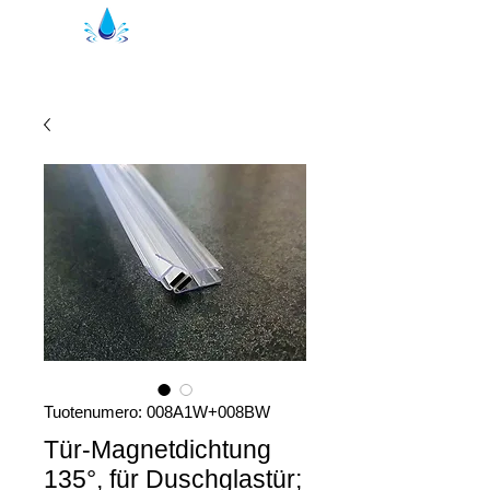
Kristal suihkutiivisteet | suihkuprofiilit
Tuotenumero: 008A1W+008BW
Tür-Magnetdichtung
135°, für Duschglastür;