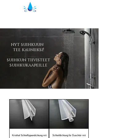
Kristal suihkutiivisteet | suihkuprofiilit
nyt suihkuun
tee kauniiksi!
suihkun tiivisteet
suihkukaapeille
Kristhal Schleiflippendichtung mit
Schleifdichtung für Duschtür mit