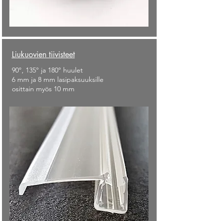
Liukuovien tiivisteet
90°, 135° ja 180° huulet
6 mm ja 8 mm lasipaksuuksille
osittain myös 10 mm