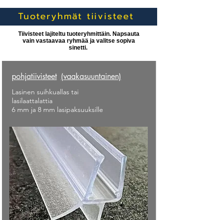
Tuoteryhmät tiivisteet
Tiivisteet lajiteltu tuoteryhmittäin. Napsauta
vain vastaavaa ryhmää ja valitse sopiva
sinetti.
pohjatiivisteet
(vaakasuuntainen)
Lasinen suihkuallas tai
lasilaattalattia
6 mm ja 8 mm lasipaksuuksille