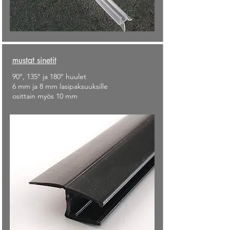
mustat sinetit
90°, 135° ja 180° huulet
6 mm ja 8 mm lasipaksuuksille
osittain myös 10 mm