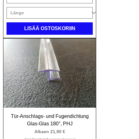
LISÄÄ OSTOSKORIIN
Tür-Anschlags- und Fugendichtung
Glas-Glas 180°, PHJ
Alehinta
Alkaen
21,90 €