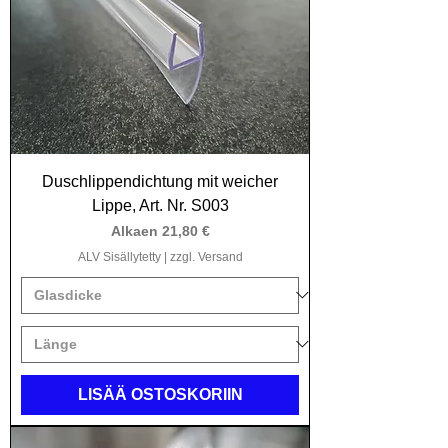
Duschlippendichtung mit weicher
Lippe, Art. Nr. S003
Alehinta
Alkaen
21,80 €
ALV Sisällytetty
|
zzgl. Versand
LISÄÄ OSTOSKORIIN