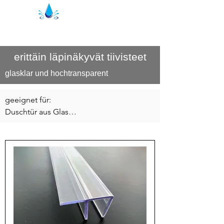
Kristal suihkutiivisteet | suihkuprofiilit
erittäin läpinäkyvät tiivisteet
glasklar und hochtransparent
geeignet für:

Duschtür aus Glas

Terrassenverglasung

Balkonverglasung

Wintergarten

Bei Einsatz in Wintergärten oder 
ähnlichen Anwendungen kann es 