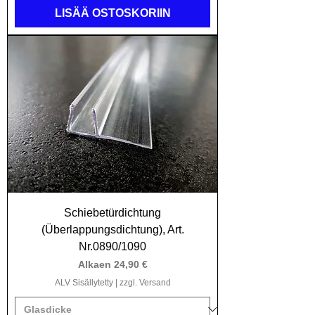
LISÄÄ OSTOSKORIIN
Schiebetürdichtung
(Überlappungsdichtung), Art.
Nr.0890/1090
Alehinta
Alkaen
24,90 €
ALV Sisällytetty
|
zzgl. Versand