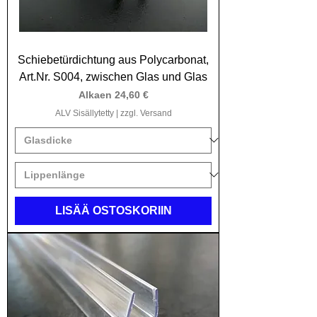
aufgrund von extremen 
Witterungseinflüssen (z.B. Temperatur, UV-
Strahlung) zu Beeinträchtigungen 
Schiebetürdichtung aus Polycarbonat,
kommen, für die keine Gewährleistungen 
Art.Nr. S004, zwischen Glas und Glas
übernommen werden.
Alehinta
Alkaen
24,60 €
ALV Sisällytetty
|
zzgl. Versand
LISÄÄ OSTOSKORIIN