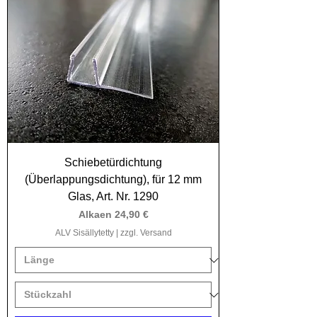
Schiebetürdichtung
(Überlappungsdichtung), für 12 mm
Glas, Art. Nr. 1290
Alehinta
Alkaen
24,90 €
ALV Sisällytetty
|
zzgl. Versand