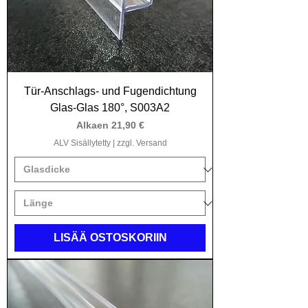
Tür-Anschlags- und Fugendichtung
Glas-Glas 180°, S003A2
Alehinta
Alkaen
21,90 €
ALV Sisällytetty
|
zzgl. Versand
LISÄÄ OSTOSKORIIN