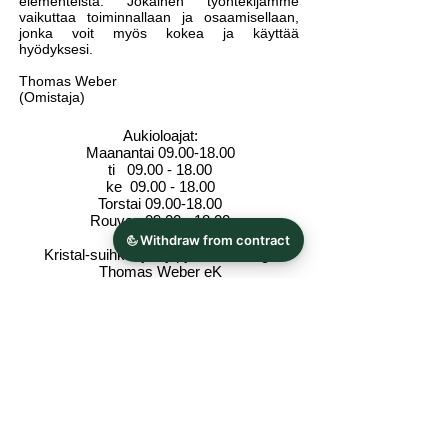
elementeistä. Jokainen työntekijämme
vaikuttaa toiminnallaan ja osaamisellaan,
jonka voit myös kokea ja käyttää
hyödyksesi.
Thomas Weber
(Omistaja)
Aukioloajat:
Maanantai
09.00-18.00
ti
09.00 - 18.00
ke
09.00 - 18.00
Torstai
09.00-18.00
Rouva.
09.00 - 18.00
Kristal-suihku- ja kylpyammedesign
Thomas Weber eK
Hoferstrasse 9
95180 vuori
Puh.
09293-9339580
Faksi
09293-9339611
sähköposti: verkauf@kristhal.de
www.kristhal.de
www.duschprofile.de