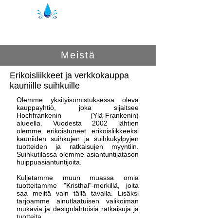
Kristal suihkutiivisteet | suihkuprofiilit
Meistä
Erikoisliikkeet ja verkkokauppa
kauniille suihkuille
Olemme yksityisomistuksessa oleva
kauppayhtiö, joka sijaitsee
Hochfrankenin (Ylä-Frankenin)
alueella. Vuodesta 2002 lähtien
olemme erikoistuneet erikoisliikkeeksi
kauniiden suihkujen ja suihkukylpyjen
tuotteiden ja ratkaisujen myyntiin.
Suihkutilassa olemme asiantuntijatason
huippuasiantuntijoita.
Kuljetamme muun muassa omia
tuotteitamme "Kristhal"-merkillä, joita
saa meiltä vain tällä tavalla. Lisäksi
tarjoamme ainutlaatuisen valikoiman
mukavia ja designlähtöisiä ratkaisuja ja
tuotteita.