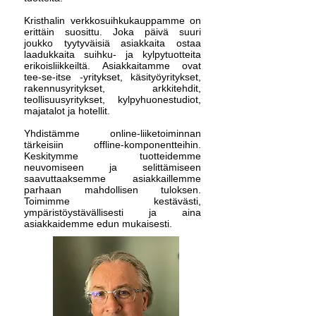
Kristhalin verkkosuihkukauppamme on
erittäin suosittu. Joka päivä suuri
joukko tyytyväisiä asiakkaita ostaa
laadukkaita suihku- ja kylpytuotteita
erikoisliikkeiltä. Asiakkaitamme ovat
tee-se-itse -yritykset, käsityöyritykset,
rakennusyritykset, arkkitehdit,
teollisuusyritykset, kylpyhuonestudiot,
majatalot ja hotellit.
Yhdistämme online-liiketoiminnan
tärkeisiin offline-komponentteihin.
Keskitymme tuotteidemme
neuvomiseen ja selittämiseen
saavuttaaksemme asiakkaillemme
parhaan mahdollisen tuloksen.
Toimimme kestävästi,
ympäristöystävällisesti ja aina
asiakkaidemme edun mukaisesti.