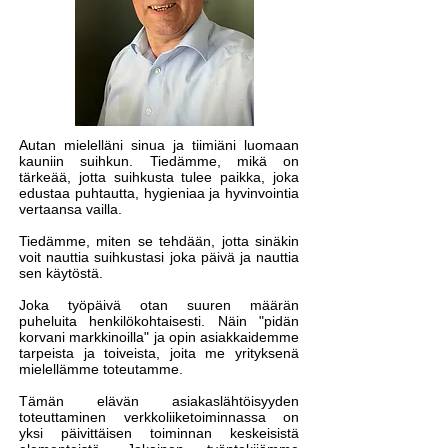
Autan mielelläni sinua ja tiimiäni luomaan
kauniin suihkun. Tiedämme, mikä on
tärkeää, jotta suihkusta tulee paikka, joka
edustaa puhtautta, hygieniaa ja hyvinvointia
vertaansa vailla.
Tiedämme, miten se tehdään, jotta sinäkin
voit nauttia suihkustasi joka päivä ja nauttia
sen käytöstä.
Joka työpäivä otan suuren määrän
puheluita henkilökohtaisesti. Näin "pidän
korvani markkinoilla" ja opin asiakkaidemme
tarpeista ja toiveista, joita me yrityksenä
mielellämme toteutamme.
Tämän elävän asiakaslähtöisyyden
toteuttaminen verkkoliiketoiminnassa on
yksi päivittäisen toiminnan keskeisistä