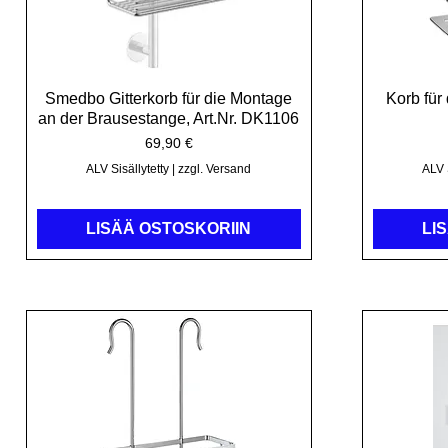
Smedbo Gitterkorb für die Montage
Pikakatselu
Korb für
an der Brausestange, Art.Nr. DK1106
Hinta
69,90 €
ALV Sisällytetty
|
zzgl. Versand
ALV S
LISÄÄ OSTOSKORIIN
LI