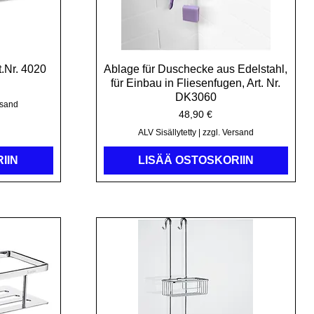
t.Nr. 4020
Ablage für Duschecke aus Edelstahl,
Pikakatselu
für Einbau in Fliesenfugen, Art. Nr.
DK3060
rsand
Hinta
48,90 €
ALV Sisällytetty
|
zzgl. Versand
IIN
LISÄÄ OSTOSKORIIN