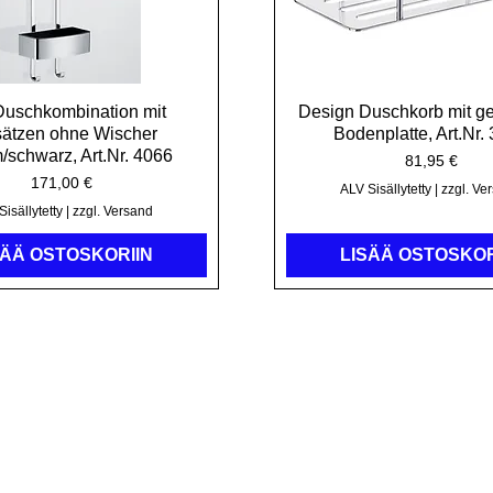
Duschkombination mit
Pikakatselu
Design Duschkorb mit ges
Pikakatselu
sätzen ohne Wischer
Bodenplatte, Art.Nr.
/schwarz, Art.Nr. 4066
Hinta
81,95 €
Hinta
171,00 €
ALV Sisällytetty
|
zzgl. Ve
isällytetty
|
zzgl. Versand
SÄÄ OSTOSKORIIN
LISÄÄ OSTOSKOR
Osoite:
Ottaa yhteyttä:
ku- ja kylpyammedesign
Puh. 09293 9339580
mas Weber eK
Faksi 09293 9339611
ferstrasse 9
Mobiili ja WhatsApp: 0171 838
5180 vuori
sale@kristhal.de