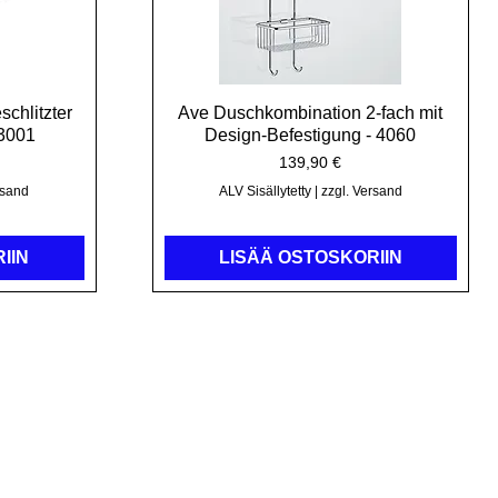
chlitzter
Ave Duschkombination 2-fach mit
Pikakatselu
 3001
Design-Befestigung - 4060
Hinta
139,90 €
rsand
ALV Sisällytetty
|
zzgl. Versand
IIN
LISÄÄ OSTOSKORIIN
3512