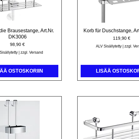
 die Brausestange, Art.Nr.
Pikakatselu
Korb für Duschstange, Ar
Pikakatselu
DK3006
Hinta
119,90 €
Hinta
98,90 €
ALV Sisällytetty
|
zzgl. Ve
isällytetty
|
zzgl. Versand
SÄÄ OSTOSKORIIN
LISÄÄ OSTOSKOR