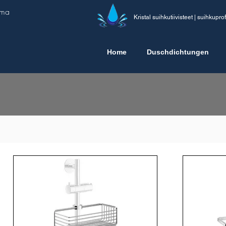
ima
Kristal suihkutiivisteet | suihkuprofi
Home
Duschdichtungen