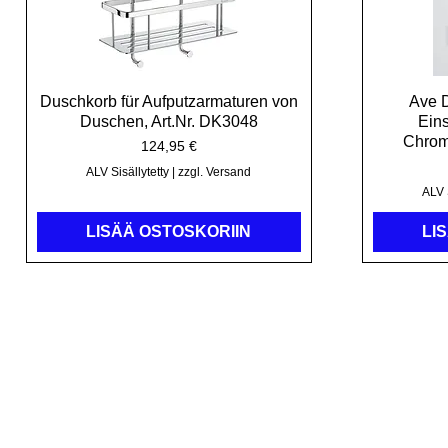
Duschkorb für Aufputzarmaturen von
Pikakatselu
Ave 
Duschen, Art.Nr. DK3048
Ein
Chrom
Hinta
124,95 €
ALV Sisällytetty
|
zzgl. Versand
ALV S
LISÄÄ OSTOSKORIIN
LI
Kristal-suih
Tho
Ho
9