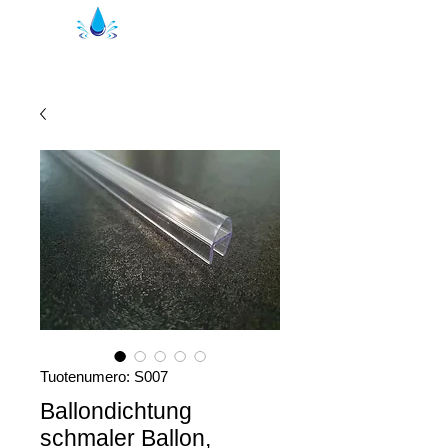
Kristal suihkutiivisteet | suihkuprofiilit
Tuotenumero: S007
Ballondichtung
schmaler Ballon,