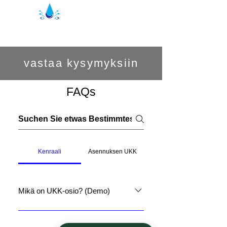
Kristal suihkutiivisteet | suihkuprofiilit
vastaa kysymyksiin
FAQs
Kenraali
Asennuksen UKK
Mikä on UKK-osio? (Demo)
Usein kysytyt kysymykset -osio
vastaa usein kysyttyihin yritystäsi
Osoite:
Ottaa yhteyttä: