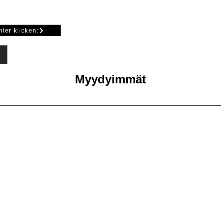
Die Verklebung erfol
Länge: 2000 mm
Silikon.
für 8 mm Glasdicke
hier klicken:
Myydyimmät