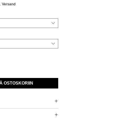
l. Versand
Ä OSTOSKORIIN
ng zweier feststehender Scheiben