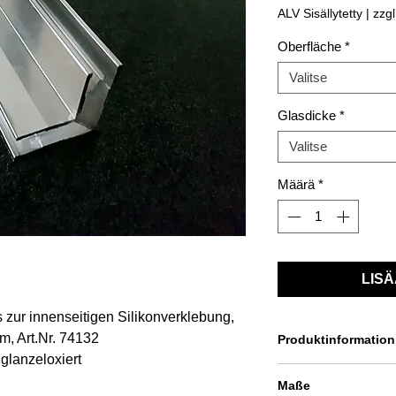
ALV Sisällytetty
|
zzg
Oberfläche
*
Valitse
Glasdicke
*
Valitse
Määrä
*
LISÄ
s zur innenseitigen Silikonverklebung,
, Art.Nr. 74132
Produktinformation
glanzeloxiert
Profil zur Befestigu
Maße
im 90°-Winkel