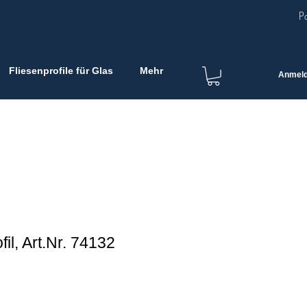
P
Fliesenprofile für Glas
Mehr
Anmel
il, Art.Nr. 74132
ta