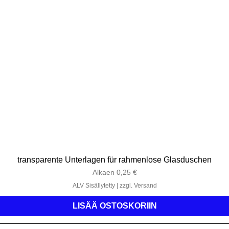
transparente Unterlagen für rahmenlose Glasduschen
Alehinta
Alkaen
0,25 €
ALV Sisällytetty
|
zzgl. Versand
LISÄÄ OSTOSKORIIN