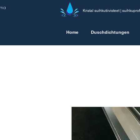
ima
Kristal suihkutiivisteet | suihkuprofi
Home
Duschdichtungen