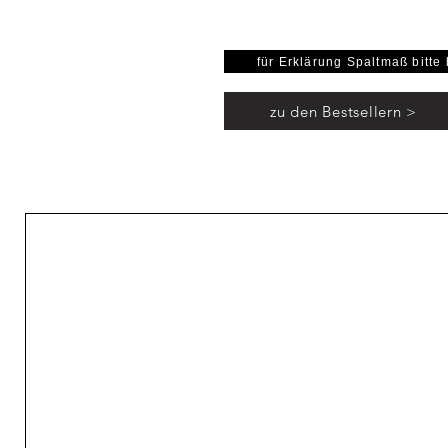
für Erklärung Spaltmaß bitte 
zu den Bestsellern >