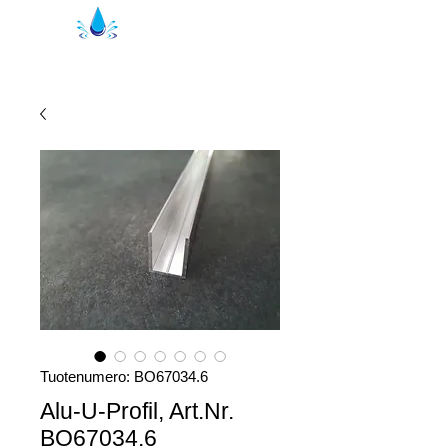
Kristal suihkutiivisteet | suihkuprofiilit
Tuotenumero: BO67034.6
Alu-U-Profil, Art.Nr.
BO67034.6