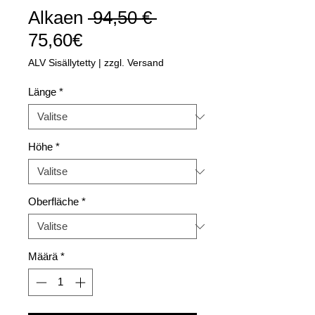
Normaali
Alkaen
 94,50 € 
Alehinta
hinta
75,60€
ALV Sisällytetty
|
zzgl. Versand
Länge
*
Höhe
*
Oberfläche
*
Määrä
*