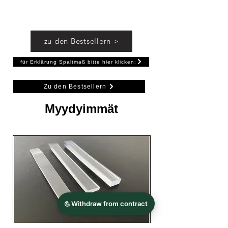
Farbe: Chrom glanz
für 6 - 10 mm Glasdicke
zu den Bestsellern >
für Erklärung Spaltmaß bitte hier klicken:
Zu den Bestsellern
Myydyimmät