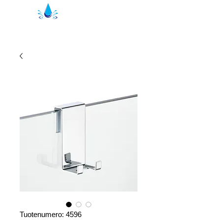
Kristal suihkutiivisteet | suihkuprofiilit
Tuotenumero: 4596