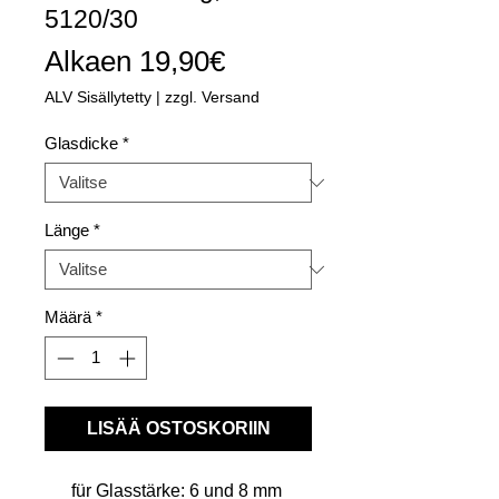
5120/30
Alehinta
Alkaen
19,90€
ALV Sisällytetty
|
zzgl. Versand
Glasdicke
*
Länge
*
Määrä
*
LISÄÄ OSTOSKORIIN
für Glasstärke: 6 und 8 mm