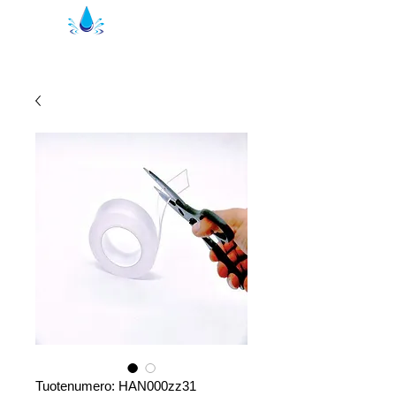
Kristal suihkutiivisteet | suihkuprofiilit
Tuotenumero: HAN000zz31