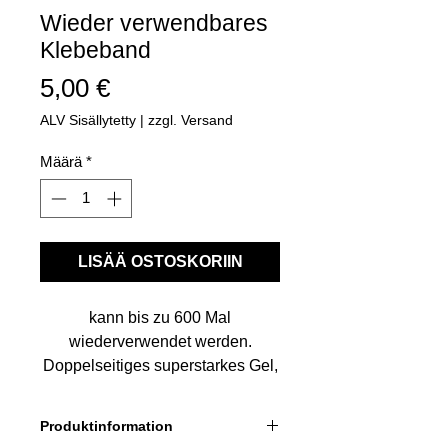
Wieder verwendbares
Klebeband
Hinta
5,00 €
ALV Sisällytetty
|
zzgl. Versand
Määrä
*
LISÄÄ OSTOSKORIIN
kann bis zu 600 Mal
wiederverwendet werden.
Doppelseitiges superstarkes Gel,
das waschbar und
wiederverwendbar ist.
Produktinformation
Leicht abzuziehen wird Ihre