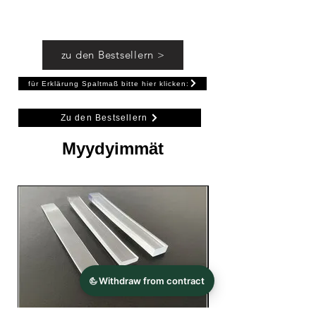
Wände nicht beschädigen.
Länge 1m Breite 3cm Dicke 2mm
zu den Bestsellern >
für Erklärung Spaltmaß bitte hier klicken:
Zu den Bestsellern
Myydyimmät