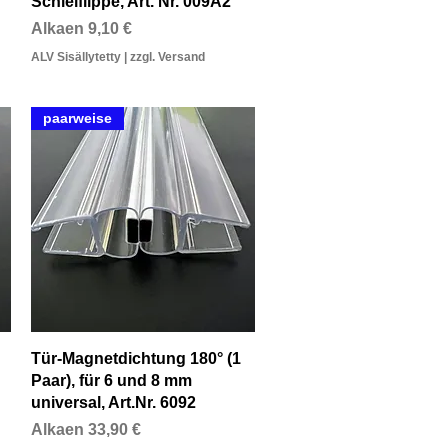
Schleiflippe, Art. Nr. 009A2
Alehinta
Alkaen
9,10 €
ALV Sisällytetty
|
zzgl. Versand
paarweise
Pikakatselu
Tür-Magnetdichtung 180° (1
Paar), für 6 und 8 mm
universal, Art.Nr. 6092
Alehinta
Alkaen
33,90 €