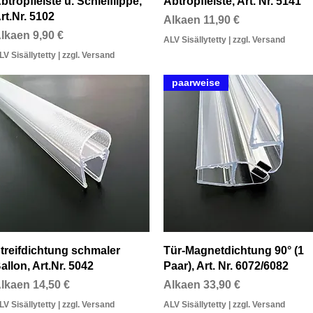
btropfleiste u. Schleiflippe,
Abtropfleiste, Art. Nr. 5141
rt.Nr. 5102
Alehinta
Alkaen
11,90 €
lehinta
lkaen
9,90 €
ALV Sisällytetty
|
zzgl. Versand
LV Sisällytetty
|
zzgl. Versand
paarweise
Pikakatselu
Pikakatselu
treifdichtung schmaler
Tür-Magnetdichtung 90° (1
allon, Art.Nr. 5042
Paar), Art. Nr. 6072/6082
lehinta
Alehinta
lkaen
14,50 €
Alkaen
33,90 €
LV Sisällytetty
|
zzgl. Versand
ALV Sisällytetty
|
zzgl. Versand