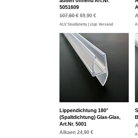
außen öffnend Art.Nr.
A
5051609
A
Normaali hinta
Alehinta
A
107,60 €
69,90 €
A
ALV Sisällytetty
|
zzgl. Versand
A
Pikakatselu
Lippendichtung 180°
S
(Spaltdichtung) Glas-Glas,
B
Art.Nr. 5001
A
A
Alehinta
Alkaen
24,90 €
A