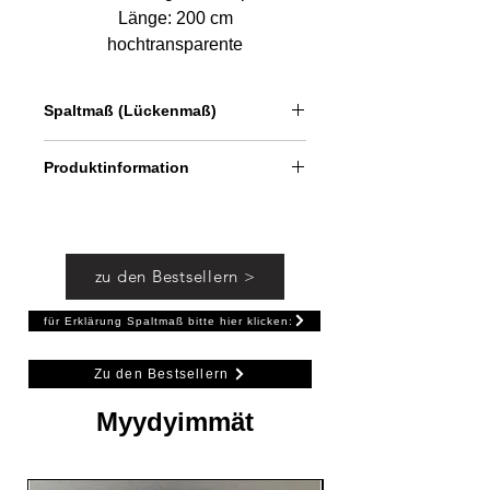
Länge: 200 cm
hochtransparente
Polycarbonatdichtung
klar & transparent
Spaltmaß (Lückenmaß)
für Pendeltüren Glas an Glas
oder Glas an Wand
(a):
ca. 13 mm bei 6
mm Glas
Produktinformation
(a):
ca. 13 mm bei 8 mm Glas
inkl. Anti-UV- und Anti-Schimmel-
Zusätzen
Dichtung für großen Spalt zwischen
zu den Bestsellern >
Glastür und Wandfliese bzw.
zwischen Glastür und feststehender
für Erklärung Spaltmaß bitte hier klicken:
Glasscheibe.
Zu den Bestsellern
Myydyimmät