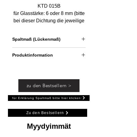
KTD 015B
für Glasstärke: 6 oder 8 mm (bitte
bei dieser Dichtung die jeweilige
Dicke auswählen, da nicht für
beide Glasdicken gleichermaßen
Spaltmaß (Lückenmaß)
geeignet)
Länge: 100cm oder 200 cm
ca. 3 - 4 mm bei 6 mm Glas
Produktinformation
ca. 4 - 5 mm bei 8 mm Glas
Dichtung unten zwischen Glas und
Duschwanne bzw. Fliese.
Einsetzbar auch in Verbindung bei
zu den Bestsellern >
nachträglicher Montage
eines Schwallprofils.
für Erklärung Spaltmaß bitte hier klicken:
Zu den Bestsellern
Myydyimmät