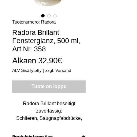
Tuotenumero: Radora
Radora Brillant
Fensterglanz, 500 ml,
Art.Nr. 358
Alehinta
Alkaen
32,90€
ALV Sisällytetty
|
zzgl. Versand
Tuote on loppu
Radora Brillant beseitigt
zuverlässig:
Schlieren, Saugnapfabdrücke,
Silikonvernetzungen sowie
Silikon- Glätt- und
Produktinformation