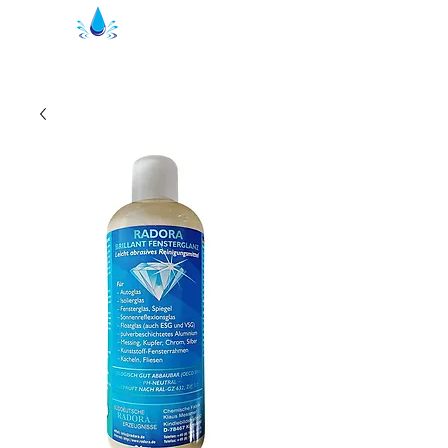
Kristal suihkutiivisteet | suihkuprofiilit