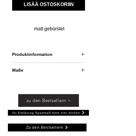
LISÄÄ OSTOSKORIIN
matt gebürstet
Produktinformation
Profil zur Befestigung feststehender
Maße
Scheiben an Wand, Decke und
Boden.
für Glasdicke: 8 mm
Die Verklebung erfolgt im Profil mit
Länge: 2000, 1000 oder 500 mm
transparentem Silikon.
Höhe: 45 mm (Gesamt)
zu den Bestsellern >
Öffnungsweite: 10,5 mm
Wandstärke: 1 mm
für Erklärung Spaltmaß bitte hier klicken:
Zu den Bestsellern