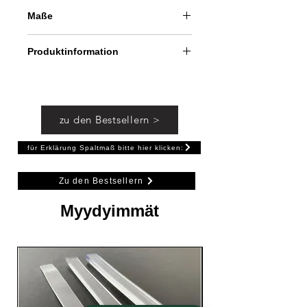
Boden einer Duschtür;
Maße
Breite: ca. 15 mm, Höhe: ca. 8 mm
Produktinformation
Montage: rückseitig mit Silikon oder
mit doppelseitigem Klebeband
ankleben und mit Silikon
zu den Bestsellern >
abdichten (beides nicht im
Lieferumfang enthalten).
für Erklärung Spaltmaß bitte hier klicken:
Zu den Bestsellern
Myydyimmät