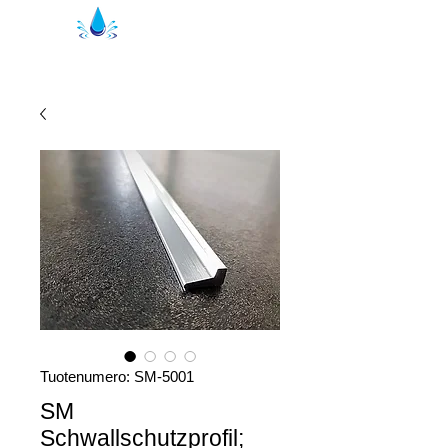
Kristal suihkutiivisteet | suihkuprofiilit
Tuotenumero: SM-5001
SM
Schwallschutzprofil;