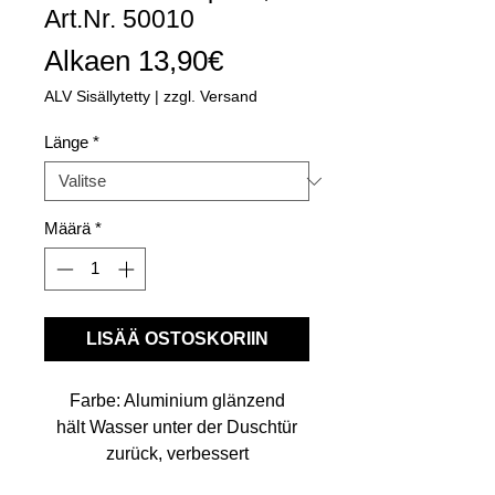
Art.Nr. 50010
Alehinta
Alkaen
13,90€
ALV Sisällytetty
|
zzgl. Versand
Länge
*
Määrä
*
LISÄÄ OSTOSKORIIN
Farbe: Aluminium glänzend
hält Wasser unter der Duschtür
zurück, verbessert
somit wesentlich die Dichtheit am